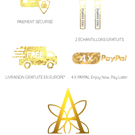
a
t
i
PAIEMENT SÉCURISÉ
v
e
2 ÉCHANTILLONS GRATUITS
:
LIVRAISON GRATUITE EN EUROPE*
4 X PAYPAL Enjoy Now, Pay Later