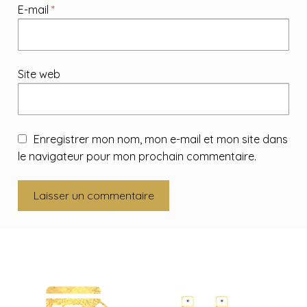
E-mail
*
Site web
Enregistrer mon nom, mon e-mail et mon site dans
le navigateur pour mon prochain commentaire.
A
l
t
e
r
n