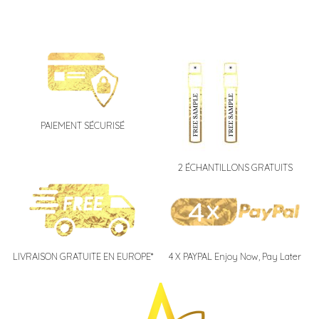
l
t
e
r
n
a
t
i
PAIEMENT SÉCURISÉ
v
e
2 ÉCHANTILLONS GRATUITS
:
LIVRAISON GRATUITE EN EUROPE*
4 X PAYPAL Enjoy Now, Pay Later