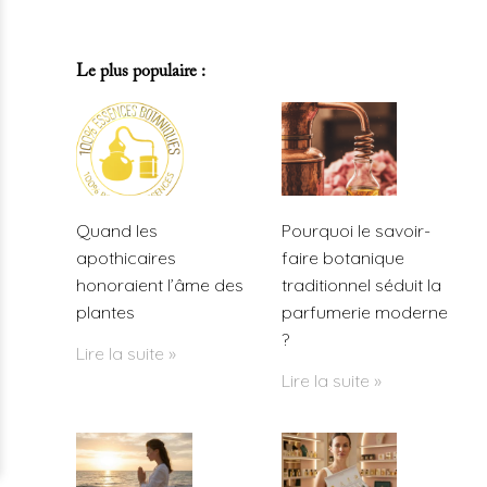
Le plus populaire :
Quand les
Pourquoi le savoir-
apothicaires
faire botanique
honoraient l’âme des
traditionnel séduit la
plantes
parfumerie moderne
?
Lire la suite »
Lire la suite »