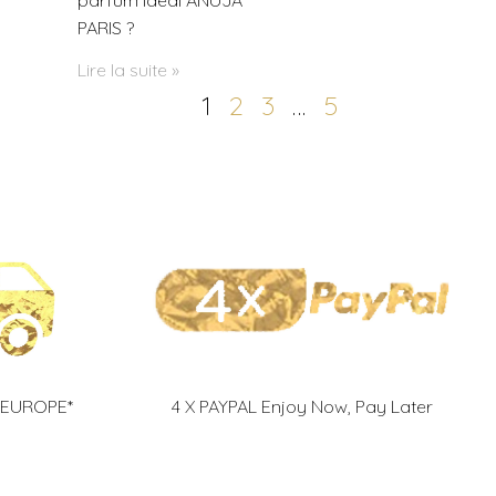
PARIS ?
Lire la suite »
1
2
3
…
5
 EUROPE*
4 X PAYPAL Enjoy Now, Pay Later