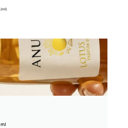
 2ml)
 ml