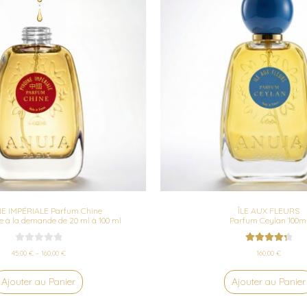
NE IMPÉRIALE Parfum Chine
ÎLE AUX FLEURS
 à la demande de 20 ml à 100 ml
Parfum Ceylan 100m
R
Rated
4.40
45,00
€
–
160,00
€
160,00
€
a
out of 5
t
Ajouter au Panier
Ajouter au Panier
e
d