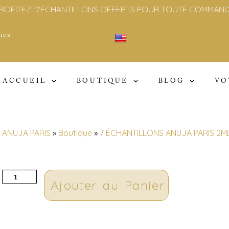
ROFITEZ D'ÉCHANTILLONS OFFERTS POUR TOUTE COMMAN
ues
English
Cliquer ici
ACCUEIL
BOUTIQUE
BLOG
VO
ANUJA PARIS
»
Boutique
»
7 ÉCHANTILLONS ANUJA PARIS 2M
Ajouter au Panier
A
l