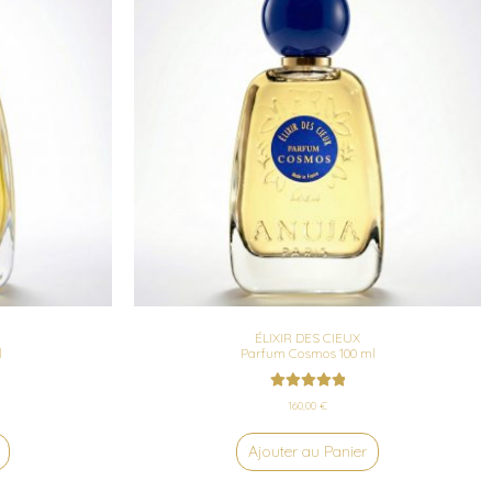
ÉLIXIR DES CIEUX
l
Parfum Cosmos 100 ml
Rated
5.00
160,00
€
out of 5
Ajouter au Panier