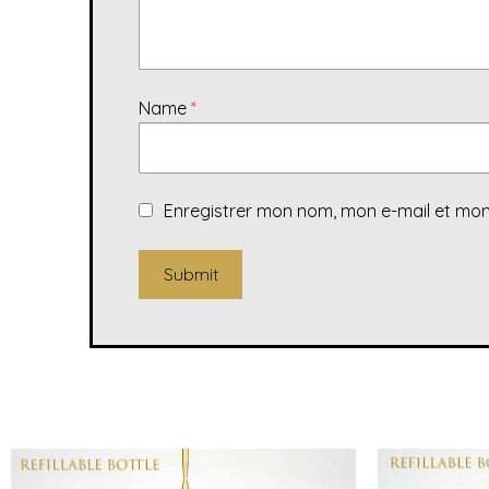
Name
*
Enregistrer mon nom, mon e-mail et mon
A
l
t
e
r
n
a