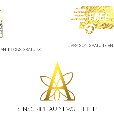
0
o
u
t
o
f
5
LIVRAISON GRATUITE EN
HANTILLONS GRATUITS
S'INSCRIRE AU NEWSLETTER