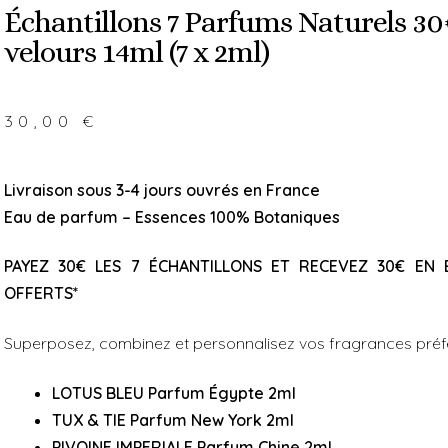
t
Échantillons 7 Parfums Naturels 
e
velours 14ml (7 x 2ml)
r
n
a
30,00
€
t
i
v
Livraison sous 3-4 jours ouvrés en France
e
Eau de parfum – Essences 100% Botaniques
:
PAYEZ 30€ LES 7 ÉCHANTILLONS ET RECEVEZ 30€ EN 
OFFERTS*
Superposez, combinez et personnalisez vos fragrances préf
LOTUS BLEU Parfum Égypte 2ml
TUX & TIE Parfum New York 2ml
PIVOINE IMPERIALE Parfum Chine 2ml