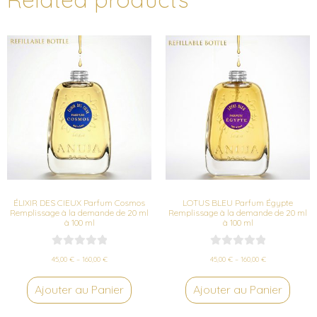
e
r
n
a
t
i
v
e
:
ÉLIXIR DES CIEUX Parfum Cosmos
LOTUS BLEU Parfum Égypte
Remplissage à la demande de 20 ml
Remplissage à la demande de 20 ml
à 100 ml
à 100 ml
R
R
45,00
€
–
160,00
€
45,00
€
–
160,00
€
a
a
t
t
Ajouter au Panier
Ajouter au Panier
e
e