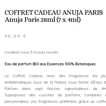
l
t
COFFRET CADEAU ANUJA PARIS
e
Anuja Paris 28ml (7 x 4ml)
r
n
a
90,00
€
t
i
v
Livraison sous 3-4 jours ouvrés.
e
:
Eau de parfum BIO aux Essences 100% Botaniques
Le Coffret Cadeau avec des fragrances les pl
emblématiques issus de la Nature sous forme d’Eaux 
Parfum dans sept flacons vaporisateurs de 4m
Superposez des couches de parfums, combinez 
personnalisez vos fragrances préférées grâce au coffr