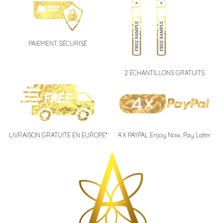
o
o
u
u
t
t
o
o
PAIEMENT SÉCURISÉ
f
f
5
5
2 ÉCHANTILLONS GRATUITS
LIVRAISON GRATUITE EN EUROPE*
4 X PAYPAL Enjoy Now, Pay Later