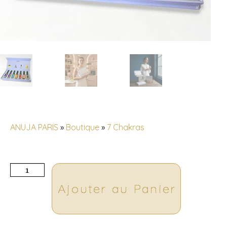
ANUJA PARIS
»
Boutique
»
7 Chakras
Ajouter au Panier
A